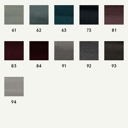
61
62
63
73
81
83
84
91
92
93
94