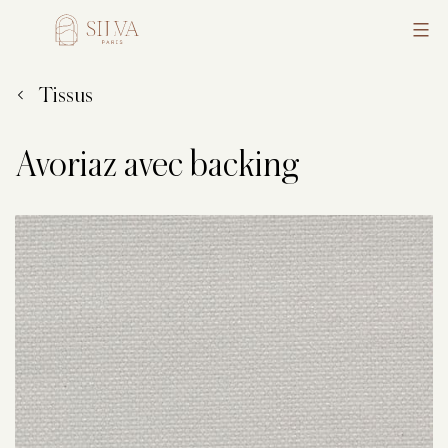
Aller
au
Silva
contenu
Tissus
Avoriaz avec backing