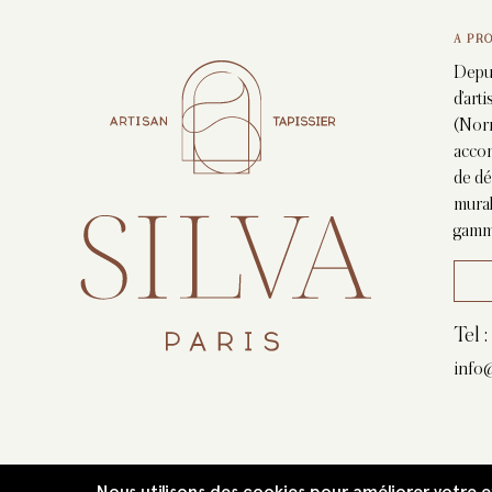
A PR
Depui
d’art
(Nor
accom
de dé
mural
gamm
Tel 
info@