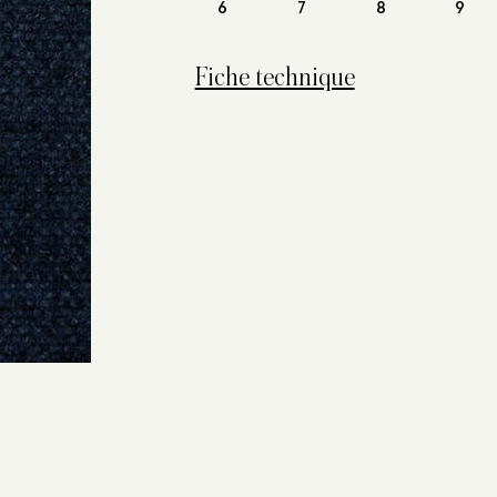
6
7
8
9
Fiche technique