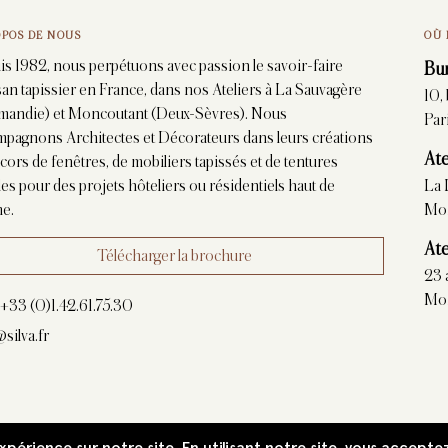
OPOS DE NOUS
OÙ 
s 1982, nous perpétuons avec passion le savoir-faire
Bu
isan tapissier en France, dans nos Ateliers à La Sauvagère
10,
mandie) et Moncoutant (Deux-Sèvres). Nous
Par
pagnons Architectes et Décorateurs dans leurs créations
Ate
cors de fenêtres, de mobiliers tapissés et de tentures
es pour des projets hôteliers ou résidentiels haut de
La 
e.
Mon
Ate
Télécharger la brochure
23 
Mo
:
+33 (0)1.42.61.75.30
silva.fr