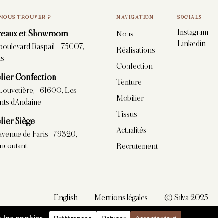
NOUS TROUVER ?
NAVIGATION
SOCIALS
Instagram
reaux et Showroom
Nous
Linkedin
 boulevard Raspail 75007,
Réalisations
is
Confection
lier Confection
Tenture
Louvetière, 61600, Les
Mobilier
ts d’Andaine
Tissus
lier Siège
Actualités
avenue de Paris 79320,
ncoutant
Recrutement
English
Mentions légales
© Silva 2025