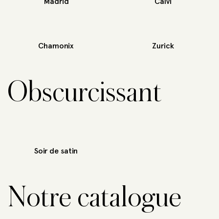
Madrid
Calvi
Chamonix
Zurick
Obscurcissant
Soir de satin
Notre catalogue