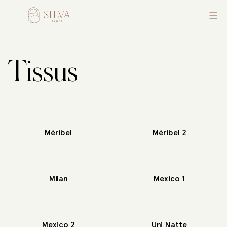
Aller
au
Silva
contenu
Tissus
Méribel
Méribel 2
Milan
Mexico 1
Mexico 2
Uni Natte